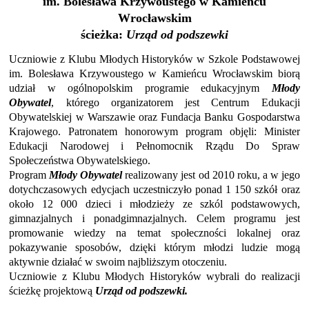
im. Bolesława Krzywoustego w Kamieńcu
Wrocławskim
ścieżka:
Urząd od podszewki
Uczniowie z Klubu Młodych Historyków w Szkole Podstawowej
im. Bolesława Krzywoustego w Kamieńcu Wrocławskim biorą
udział w ogólnopolskim programie edukacyjnym
Młody
Obywatel
, którego organizatorem jest Centrum Edukacji
Obywatelskiej w Warszawie oraz Fundacja Banku Gospodarstwa
Krajowego. Patronatem honorowym program objęli: Minister
Edukacji Narodowej i Pełnomocnik Rządu Do Spraw
Społeczeństwa Obywatelskiego.
Program
Młody Obywatel
realizowany jest od 2010 roku, a w jego
dotychczasowych edycjach uczestniczyło ponad 1 150 szkół oraz
około 12 000 dzieci i młodzieży ze szkól podstawowych,
gimnazjalnych i ponadgimnazjalnych. Celem programu jest
promowanie wiedzy na temat społeczności lokalnej oraz
pokazywanie sposobów, dzięki którym młodzi ludzie mogą
aktywnie działać w swoim najbliższym otoczeniu.
Uczniowie z Klubu Młodych Historyków wybrali do realizacji
ścieżkę projektową
Urząd od podszewki.