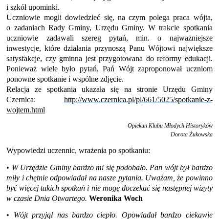
i szkół upominki.
Uczniowie mogli dowiedzieć się, na czym polega praca wójta,
o zadaniach Rady Gminy, Urzędu Gminy. W trakcie spotkania
uczniowie zadawali szereg pytań, min. o najważniejsze
inwestycje, które działania przynoszą Panu Wójtowi największe
satysfakcje, czy gminna jest przygotowana do reformy edukacji.
Ponieważ wiele było pytań, Pań Wójt zaproponował uczniom
ponowne spotkanie i wspólne zdjęcie.
Relacja ze spotkania ukazała się na stronie Urzędu Gminy
Czernica:
http://www.czernica.pl/pl/661/5025/spotkanie-z-
wojtem.html
Opiekun Klubu Młodych Historyków
Dorota Żukowska
Wypowiedzi uczennic, wrażenia po spotkaniu:
•
W Urzędzie Gminy bardzo mi się podobało. Pan wójt był bardzo
miły i chętnie odpowiadał na nasze pytania. Uważam, że powinno
być więcej takich spotkań i nie mogę doczekać się następnej wizyty
w czasie Dnia Otwartego.
Weronika Woch
•
Wójt przyjął nas bardzo ciepło. Opowiadał bardzo ciekawie