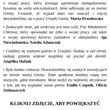
o swojej pracy, która wymaga ogromnego zaangażowania,
bywania na wielu uroczystościach, które odbywają się na terenie
Gminy. Uważam, że wyjazd dużo nas nauczył i więcej
dowiedzieliśmy się o pracy Urzędu Gminy.
Marta Drozdowska
•
Zaskoczyło mnie, jak
serdeczny jest nasz wójt, Pan Włodzimierz
Chlebosz, który opowiadał nie tylko o swojej pracy, ale także
o swojej sportowej karierze (udziałowi w olimpiadzie).
Iga
Niewiadomska, Natalia Adamczuk
•
Czuliśmy się ważnymi gośćmi w Urzędzie. Siedząc w sali
obrad,
zadając pytania wójtowi mogliśmy się poczuć jak dorośli.
Angelika Habiak
•
Było bardzo ciekawie. Dowiedzieliśmy się ważnych inwestycjach
na terenie naszej Gminy. Takie spotkania bardziej wiążą nas
miejscem, gdzie mieszkamy. Może kiedyś my będziemy decydować
o tym, jak ma wyglądać nasza gmina.
Emilia Czopnik, Oliwia
Stelmaszczyk
KLIKNIJ ZDJĘCIE, ABY POWIĘKSZYĆ