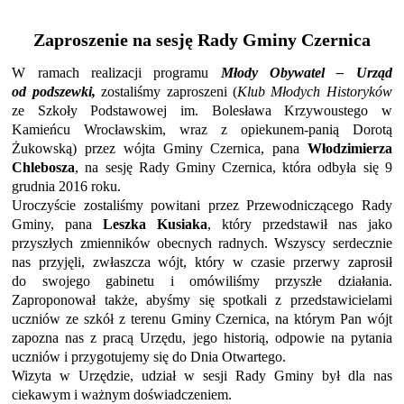
Zaproszenie na sesję Rady Gminy Czernica
W ramach realizacji programu
Młody Obywatel – Urząd
od podszewki,
zostaliśmy zaproszeni (
Klub Młodych Historyków
ze Szkoły Podstawowej im. Bolesława Krzywoustego w
Kamieńcu Wrocławskim, wraz z opiekunem-panią Dorotą
Żukowską) przez wójta Gminy Czernica, pana
Włodzimierza
Chlebosza
, na sesję Rady Gminy Czernica, która odbyła się 9
grudnia 2016 roku.
Uroczyście zostaliśmy powitani przez Przewodniczącego Rady
Gminy, pana
Leszka Kusiaka
, który przedstawił nas jako
przyszłych zmienników obecnych radnych. Wszyscy serdecznie
nas przyjęli, zwłaszcza wójt, który w czasie przerwy zaprosił
do swojego gabinetu i omówiliśmy przyszłe działania.
Zaproponował także, abyśmy się spotkali z przedstawicielami
uczniów ze szkół z terenu Gminy Czernica, na którym Pan wójt
zapozna nas z pracą Urzędu, jego historią, odpowie na pytania
uczniów i przygotujemy się do Dnia Otwartego.
Wizyta w Urzędzie, udział w sesji Rady Gminy był dla nas
ciekawym i ważnym doświadczeniem.