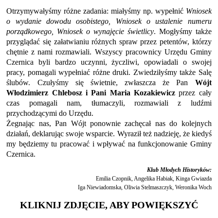
Otrzymywałyśmy różne zadania: miałyśmy np. wypełnić
Wniosek
o wydanie dowodu osobistego, Wniosek o ustalenie numeru
porządkowego, Wniosek o wynajęcie świetlicy
. Mogłyśmy także
przyglądać się załatwianiu różnych spraw przez petentów, którzy
chętnie z nami rozmawiali. Wszyscy pracownicy Urzędu Gminy
Czernica byli bardzo uczynni, życzliwi, opowiadali o swojej
pracy, pomagali wypełniać różne druki. Zwiedziłyśmy także Salę
ślubów. Czułyśmy się świetnie, zwłaszcza że Pan
Wójt
Włodzimierz Chlebosz i Pani Maria Kozakiewicz
przez cały
czas pomagali nam, tłumaczyli, rozmawiali z ludźmi
przychodzącymi do Urzędu.
Żegnając nas, Pan Wójt ponownie zachęcał nas do kolejnych
działań, deklarując swoje wsparcie. Wyraził też nadzieję, że kiedyś
my będziemy tu pracować i wpływać na funkcjonowanie Gminy
Czernica.
Klub Młodych Historyków:
Emilia Czopnik, Angelika Habiak, Kinga Gwiazda
Iga Niewiadomska, Oliwia Stelmaszczyk, Weronika Woch
KLIKNIJ ZDJĘCIE, ABY POWIĘKSZYĆ