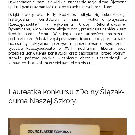
uświadomienie nam jak wielkie znaczenie mają słowa Ojczyzna
i patriotyzm oraz pamięć o dokonaniach naszych przodków.
Dzięki uprzejmości Rady Rodziców odbyła się rekonstrukcja
historyczna- Konstytucja 3 maja – walka o przyszłość
Rzeczypospolitej" w wykonaniu Grupy Rekonstrukcyjnej.
Dynamiczna, widowiskowa lekcja historii, przeniosła uczniów w sam
środek obrad Sejmu Wielkiego oraz atmosfery zagrożenia
po I rozbiorze Polski. Dzięki połączeniu inscenizacji, pokazu walki
uczestnicy aktywnie przeżywali prezentowane wydarzenia:
sytuację Rzeczypospolitej w XVIII, mechanizm liberum veto,
przebieg uchwalenia konstytucji oraz zagrożenia, przed którymi
stanęło państwo polskie. Uczniowie chętnie uczestniczyli w
zabawach. Pokaz stanowił ciekawą lekcją historii.
Laureatka konkursu zDolny Ślązak-
duma Naszej Szkoły!