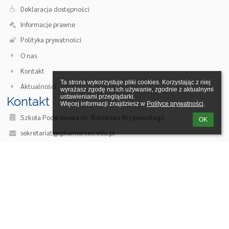
Deklaracja dostępności
Informacje prawne
Polityka prywatności
O nas
Kontakt
Ta strona wykorzystuje pliki cookies. Korzystając z niej 
Aktualności
wyrażasz zgodę na ich używanie, zgodnie z aktualnymi 
ustawieniami przeglądarki.

Kontakt
Więcej informacji znajdziesz w 
Polityce prywatności
.
Szkoła Podstawowa im. Bolesława Krzywoustego
OK
sekretariat@spkamieniec.edu.pl
71 318 55 95, 71 318 50 52
ul. Kolejowa 8
55-002 Kamieniec Wrocławski
Poland
/sp-kamieniec/domyslna
AE:PL-98524-31352-TVVAH-27