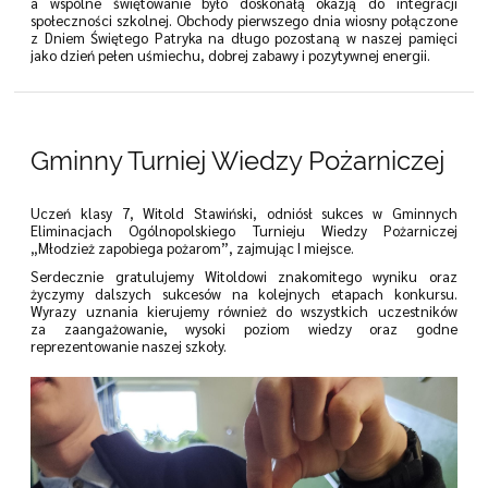
a wspólne świętowanie było doskonałą okazją do integracji
społeczności szkolnej. Obchody pierwszego dnia wiosny połączone
z Dniem Świętego Patryka na długo pozostaną w naszej pamięci
jako dzień pełen uśmiechu, dobrej zabawy i pozytywnej energii.
Gminny Turniej Wiedzy Pożarniczej
Uczeń klasy 7, Witold Stawiński, odniósł sukces w Gminnych
Eliminacjach Ogólnopolskiego Turnieju Wiedzy Pożarniczej
„Młodzież zapobiega pożarom”, zajmując I miejsce.
Serdecznie gratulujemy Witoldowi znakomitego wyniku oraz
życzymy dalszych sukcesów na kolejnych etapach konkursu.
Wyrazy uznania kierujemy również do wszystkich uczestników
za zaangażowanie, wysoki poziom wiedzy oraz godne
reprezentowanie naszej szkoły.