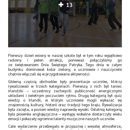
13
Pierwszy dzień wiosny w naszej szkole był w tym roku wyjątkowo
radosny i pełen atrakcji, ponieważ połączyliśmy go
ze świętowaniem Dnia Świętego Patryka. Tego dnia w całym
budynku dominował kolor zielony, a uczniowie i nauczyciele
chętnie włączali się w przygotowane aktywności.
Główną częścią obchodów były prezentacje uczniów, którzy
rywalizowali w trzech kategoriach. Pierwszą z nich był taniec
irlandzki – uczestnicy zachwycili publiczność energicznymi
układami i świetnym poczuciem rytmu. Drugą kategorią był quiz
wiedzy o Irlandii, w którym uczniowie mogli wykazać się
znajomością kultury, historii oraz tradycji tego kraju. Rywalizacja
była zacięta, a poziom wiedzy naprawdę wysoki. Ostatnią kategorią
była piosenka anglojęzyczna – występy wokalne dostarczyły wielu
emocji i pokazały ogromne talenty muzyczne naszych uczniów.
Całe wydarzenie przebiegało w przyjaznej i wesołej atmosferze,