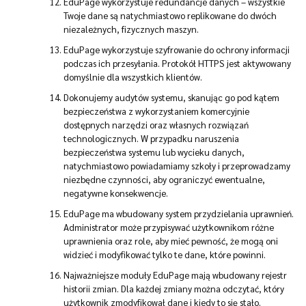
EduPage wykorzystuje redundancje danych – wszystkie
Twoje dane są natychmiastowo replikowane do dwóch
niezależnych, fizycznych maszyn.
EduPage wykorzystuje szyfrowanie do ochrony informacji
podczas ich przesyłania. Protokół HTTPS jest aktywowany
domyślnie dla wszystkich klientów.
Dokonujemy audytów systemu, skanując go pod kątem
bezpieczeństwa z wykorzystaniem komercyjnie
dostępnych narzędzi oraz własnych rozwiązań
technologicznych. W przypadku naruszenia
bezpieczeństwa systemu lub wycieku danych,
natychmiastowo powiadamiamy szkoły i przeprowadzamy
niezbędne czynności, aby ograniczyć ewentualne,
negatywne konsekwencje.
EduPage ma wbudowany system przydzielania uprawnień.
Administrator może przypisywać użytkownikom różne
uprawnienia oraz role, aby mieć pewność, że mogą oni
widzieć i modyfikować tylko te dane, które powinni.
Najważniejsze moduły EduPage mają wbudowany rejestr
historii zmian. Dla każdej zmiany można odczytać, który
użytkownik zmodyfikował dane i kiedy to się stało.