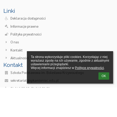
Linki
Deklaracja dostępności
Informacje prawne
Polityka prywatności
O nas
Kontakt
Ta strona wykorzystuje pliki cookies. Korzystając z niej 
Aktualności
wyrażasz zgodę na ich używanie, zgodnie z aktualnymi 
Kontakt
ustawieniami przeglądarki.

Więcej informacji znajdziesz w 
Polityce prywatności
.
Szkoła Podstawowa im. Bolesława Krzywoustego
OK
sekretariat@spkamieniec.edu.pl
71 318 55 95, 71 318 50 52
ul. Kolejowa 8
55-002 Kamieniec Wrocławski
Poland
/sp-kamieniec/domyslna