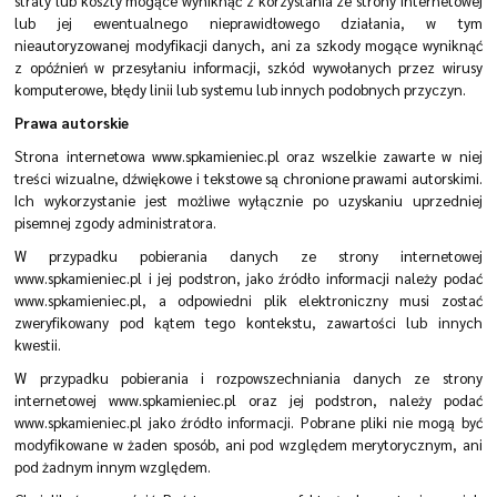
straty lub koszty mogące wyniknąć z korzystania ze strony internetowej
lub jej ewentualnego nieprawidłowego działania, w tym
nieautoryzowanej modyfikacji danych, ani za szkody mogące wyniknąć
z opóźnień w przesyłaniu informacji, szkód wywołanych przez wirusy
komputerowe, błędy linii lub systemu lub innych podobnych przyczyn.
Prawa autorskie
Strona internetowa www.spkamieniec.pl oraz wszelkie zawarte w niej
treści wizualne, dźwiękowe i tekstowe są chronione prawami autorskimi.
Ich wykorzystanie jest możliwe wyłącznie po uzyskaniu uprzedniej
pisemnej zgody administratora.
W przypadku pobierania danych ze strony internetowej
www.spkamieniec.pl i jej podstron, jako źródło informacji należy podać
www.spkamieniec.pl, a odpowiedni plik elektroniczny musi zostać
zweryfikowany pod kątem tego kontekstu, zawartości lub innych
kwestii.
W przypadku pobierania i rozpowszechniania danych ze strony
internetowej www.spkamieniec.pl oraz jej podstron, należy podać
www.spkamieniec.pl jako źródło informacji. Pobrane pliki nie mogą być
modyfikowane w żaden sposób, ani pod względem merytorycznym, ani
pod żadnym innym względem.