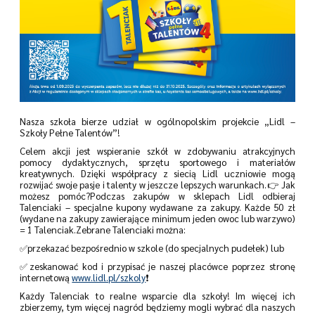
Nasza szkoła bierze udział w ogólnopolskim projekcie „Lidl –
Szkoły Pełne Talentów”!
Celem akcji jest wspieranie szkół w zdobywaniu atrakcyjnych
pomocy dydaktycznych, sprzętu sportowego i materiałów
kreatywnych. Dzięki współpracy z siecią Lidl uczniowie mogą
rozwijać swoje pasje i talenty w jeszcze lepszych warunkach.👉 Jak
możesz pomóc?Podczas zakupów w sklepach Lidl odbieraj
Talenciaki – specjalne kupony wydawane za zakupy. Każde 50 zł
(wydane na zakupy zawierające minimum jeden owoc lub warzywo)
= 1 Talenciak.Zebrane Talenciaki można:
✅przekazać bezpośrednio w szkole (do specjalnych pudełek) lub
✅zeskanować kod i przypisać je naszej placówce poprzez stronę
internetową
www.lidl.pl/szkoly
❗
Każdy Talenciak to realne wsparcie dla szkoły! Im więcej ich
zbierzemy, tym więcej nagród będziemy mogli wybrać dla naszych