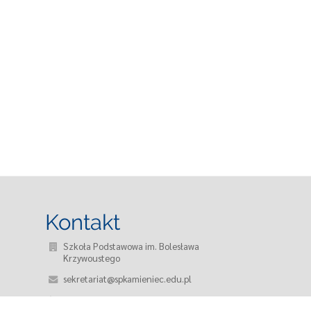
Kontakt
Szkoła Podstawowa im. Bolesława
Krzywoustego
sekretariat@spkamieniec.edu.pl
71 318 55 95, 71 318 50 52