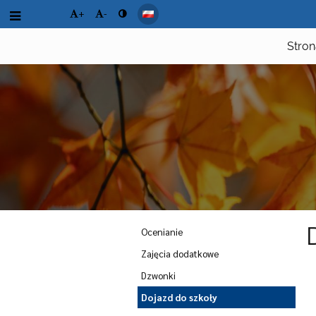
+
-
Stro
Dla
Ocenianie
Zajęcia dodatkowe
ucznia
Dzwonki
Dojazd do szkoły