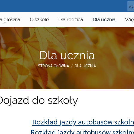
na główna
O szkole
Dla rodzica
Dla ucznia
Wię
Dla ucznia
STRONA GŁÓWNA
/
DLA UCZNIA
Dojazd do szkoły
Rozkład jazdy autobusów szkoln
Rozkład jazdy autobusów szkoln