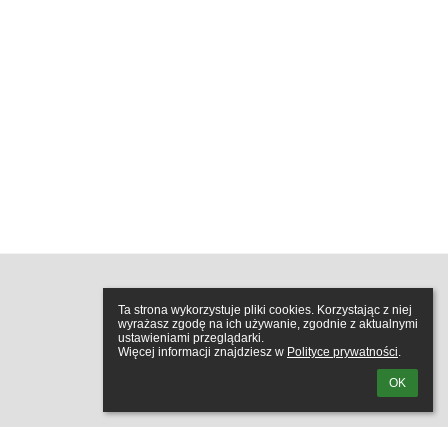
Ta strona wykorzystuje pliki cookies. Korzystając z niej 
wyrażasz zgodę na ich używanie, zgodnie z aktualnymi 
ustawieniami przeglądarki.

Więcej informacji znajdziesz w 
Polityce prywatności
.
OK